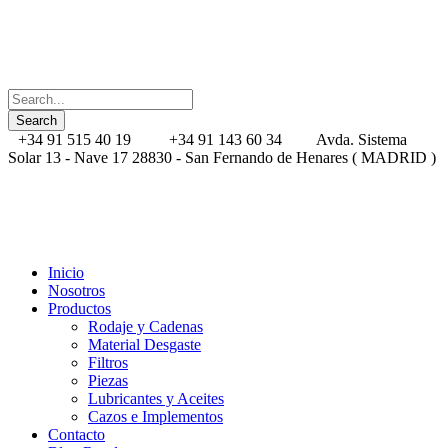
+34 91 515 40 19
+34 91 143 60 34
Avda. Sistema
Solar 13 - Nave 17 28830 - San Fernando de Henares ( MADRID )
Inicio
Nosotros
Productos
Rodaje y Cadenas
Material Desgaste
Filtros
Piezas
Lubricantes y Aceites
Cazos e Implementos
Contacto